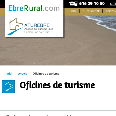
CA
inici
allotjaments
Terres 
inici
serveis
Oficines de turisme
Oficines de turisme