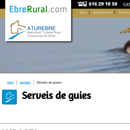
CA
inici
allotjaments
Terres 
inici
serveis
Serveis de guies
Serveis de guies